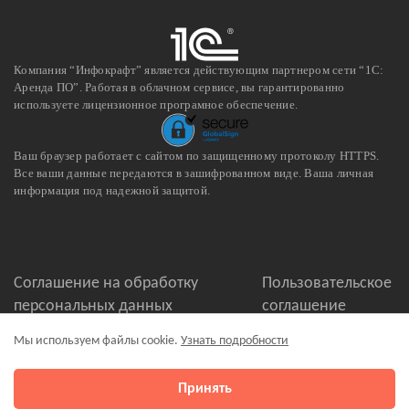
Компания “Инфокрафт” является действующим партнером сети “1С:
Аренда ПО”. Работая в облачном сервисе, вы гарантированно
используете лицензионное програмное обеспечение.
Ваш браузер работает с сайтом по защищенному протоколу HTTPS.
Все ваши данные передаются в зашифрованном виде. Ваша личная
информация под надежной защитой.
Соглашение на обработку
Пользовательское
персональных данных
соглашение
Политика в отношении обработки
Оферта
Мы используем файлы cookie.
Узнать подробности
персональных данных
Принять