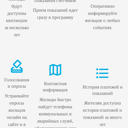
Показания счетчиков
будут
Оперативно
Прием показаний идет
доступны
информируйте
сразу в программу
квитанции
жильцов о любых
за несколько
событиях
лет
Голосования
Контактная
и опросы
История платежей и
информация
показаний
Устраивайте
Жильцы быстро
опросы
Жителям доступна
найдут телефоны
жильцов
история платежей и
коммунальных и
онлайн на
показаний за много
аварийных служб,
сайте и в
лет